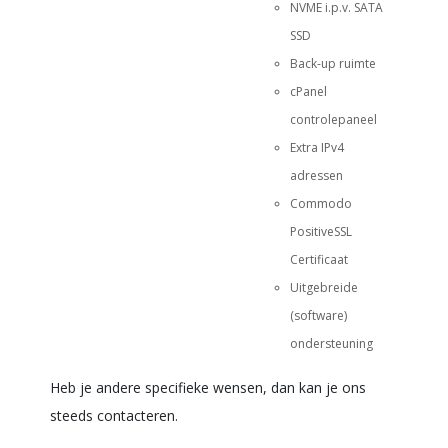
NVME i.p.v. SATA
SSD
Back-up ruimte
cPanel
controlepaneel
Extra IPv4
adressen
Commodo
PositiveSSL
Certificaat
Uitgebreide
(software)
ondersteuning
Heb je andere specifieke wensen, dan kan je ons
steeds contacteren.