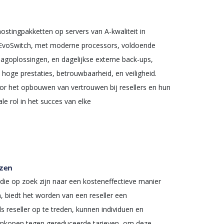
ostingpakketten op servers van A-kwaliteit in
 EvoSwitch, met moderne processors, voldoende
agoplossingen, en dagelijkse externe back-ups,
oge prestaties, betrouwbaarheid, en veiligheid.
oor het opbouwen van vertrouwen bij resellers en hun
le rol in het succes van elke
jzen
ie op zoek zijn naar een kosteneffectieve manier
 biedt het worden van een reseller een
ls reseller op te treden, kunnen individuen en
inkopen tegen gereduceerde tarieven, om deze