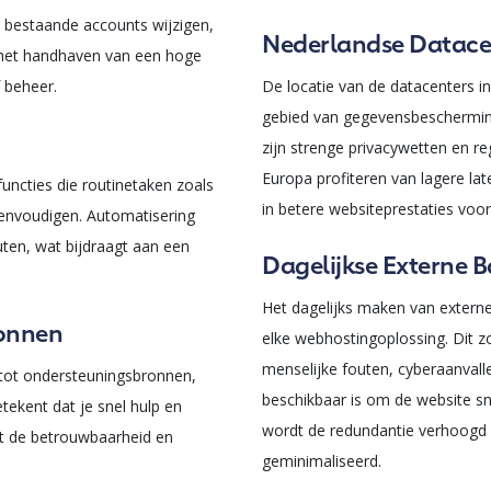
 bestaande accounts wijzigen,
Nederlandse Datace
j het handhaven van een hoge
f beheer.
De locatie van de datacenters i
gebied van gegevensbeschermin
zijn strenge privacywetten en r
Europa profiteren van lagere la
uncties die routinetaken zoals
in betere websiteprestaties voor
eenvoudigen. Automatisering
uten, wat bijdraagt aan een
Dagelijkse Externe 
Het dagelijks maken van externe
ronnen
elke webhostingoplossing. Dit z
menselijke fouten, cyberaanvall
 tot ondersteuningsbronnen,
beschikbaar is om de website sn
etekent dat je snel hulp en
wordt de redundantie verhoogd e
at de betrouwbaarheid en
geminimaliseerd.