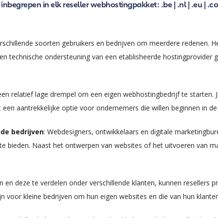
inbegrepen in elk reseller webhostingpakket:
.be
|
.nl
|
.eu
|
.c
erschillende soorten gebruikers en bedrijven om meerdere redenen. He
r en technische ondersteuning van een etablisheerde hostingprovider
 een relatief lage drempel om een eigen webhostingbedrijf te starten. Je
t een aantrekkelijke optie voor ondernemers die willen beginnen in de
de bedrijven
: Webdesigners, ontwikkelaars en digitale marketingbur
 te bieden. Naast het ontwerpen van websites of het uitvoeren van
n en deze te verdelen onder verschillende klanten, kunnen resellers pro
jn voor kleine bedrijven om hun eigen websites en die van hun klanten