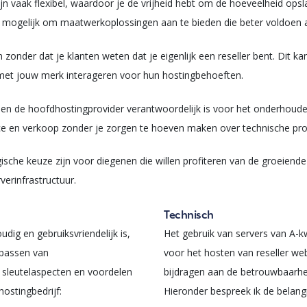
zijn vaak flexibel, waardoor je de vrijheid hebt om de hoeveelheid o
t mogelijk om maatwerkoplossingen aan te bieden die beter voldoen a
zonder dat je klanten weten dat je eigenlijk een reseller bent. Dit ka
ct met jouw merk interageren voor hun hostingbehoeften.
ien de hoofdhostingprovider verantwoordelijk is voor het onderhoude
ice en verkoop zonder je zorgen te hoeven maken over technische pr
gische keuze zijn voor diegenen die willen profiteren van de groeien
verinfrastructuur.
Technisch
dig en gebruiksvriendelijk is,
Het gebruik van servers van A-kw
npassen van
voor het hosten van reseller we
e sleutelaspecten en voordelen
bijdragen aan de betrouwbaarhei
hostingbedrijf:
Hieronder bespreek ik de belangr