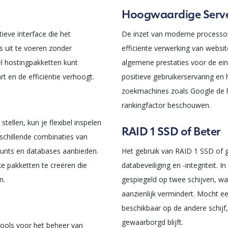
Hoogwaardige Serv
tieve interface die het
De inzet van moderne processor
 uit te voeren zonder
efficiënte verwerking van websit
el hostingpakketten kunt
algemene prestaties voor de ein
t en de efficiëntie verhoogt.
positieve gebruikerservaring en
zoekmachines zoals Google de la
rankingfactor beschouwen.
ellen, kun je flexibel inspelen
RAID 1 SSD of Beter
rschillende combinaties van
ounts en databases aanbieden.
Het gebruik van RAID 1 SSD of 
ke pakketten te creëren die
databeveiliging en -integriteit.
n.
gespiegeld op twee schijven, w
aanzienlijk vermindert. Mocht ee
beschikbaar op de andere schijf,
gewaarborgd blijft.
tools voor het beheer van