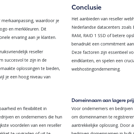
Conclusie
Het aanbieden van reseller webh
r merkaanpassing, waardoor je
Nederlandse datacenters zoals
logo en merkkleuren. Dit
RAM, RAID 1 SSD of betere opsl
onele ervaring aan je klanten.
benadrukt een commitment aan h
ksvriendelijk reseller
Deze factoren zijn essentieel v
om succesvol te zijn in de
eindklanten, en spelen een crucia
emaakte oplossingen te bieden,
webhostingonderneming.
rwijl je een hoog niveau van
Domeinnaam aan lagere pri
rheid en flexibiliteit in
Voor ondernemers en bedrijven d
edrijven en ondernemers die hun
om domeinnamen te registreren,
jkste voordelen van een reseller
aantrekkelijke oplossing. Door a
akket te upgraden of uit te
bedrijven domeinnamen in bulk 