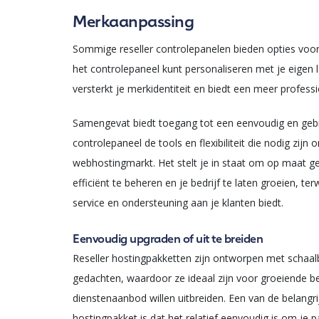
Merkaanpassing
Sommige reseller controlepanelen bieden opties voo
het controlepaneel kunt personaliseren met je eigen 
versterkt je merkidentiteit en biedt een meer professi
Samengevat biedt toegang tot een eenvoudig en gebrui
controlepaneel de tools en flexibiliteit die nodig zijn 
webhostingmarkt. Het stelt je in staat om op maat g
efficiënt te beheren en je bedrijf te laten groeien, te
service en ondersteuning aan je klanten biedt.
Eenvoudig upgraden of uit te breiden
Reseller hostingpakketten zijn ontworpen met schaalbaa
gedachten, waardoor ze ideaal zijn voor groeiende b
dienstenaanbod willen uitbreiden. Een van de belangri
hostingpakket is dat het relatief eenvoudig is om je p