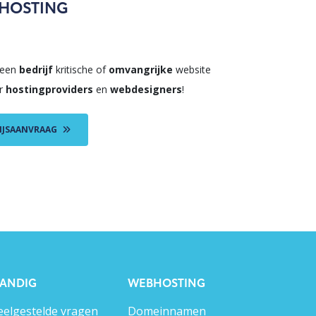
HOSTING
 een
bedrijf
kritische of
omvangrijke
website
or
hostingproviders
en
webdesigners
!
IJSAANVRAAG
ANDIG
WEBHOSTING
eelgestelde vragen
Domeinnamen