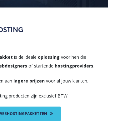
OSTING
pakket
is de ideale
oplossing
voor hen die
ebdesigners
of startende
hostingproviders
.
en aan
lagere prijzen
voor al jouw klanten.
ting producten zijn exclusief BTW
 WEBHOSTINGPAKKETTEN