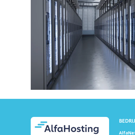
BEDRI
AlfaNe