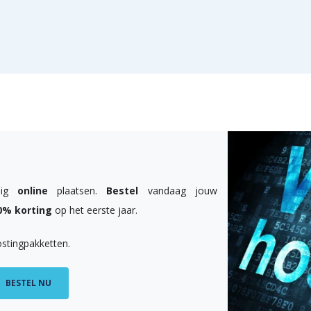
ilig
online
plaatsen.
Bestel
vandaag jouw
0% korting
op het eerste jaar.
ostingpakketten.
BESTEL NU