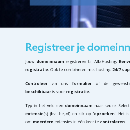
Registreer je domei
Jouw
domeinnaam
registreren bij AlfaHosting.
Eenv
registratie
. Ook te combineren met hosting.
24/7 sup
Controleer
via ons
formulier
of de gewens
beschikbaar
is voor
registratie
.
Typ in het veld een
domeinnaam
naar keuze. Selec
extensie
(s) (bv: .be,.nl) en klik op '
opzoeken
'. Het i
om
meerdere
extensies in één keer te
controleren
.