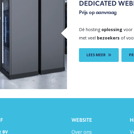
DEDICATED WEB
Prijs op aanvraag
Dé hosting
oplossing
voor
met veel
bezoekers
of vo
LEES MEER
PR
JF
WEBSITE
H
Over ons
V
t BV