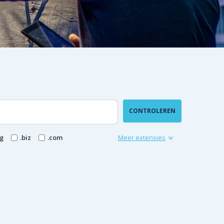
CONTROLEREN
rg
.biz
.com
Meer extensies