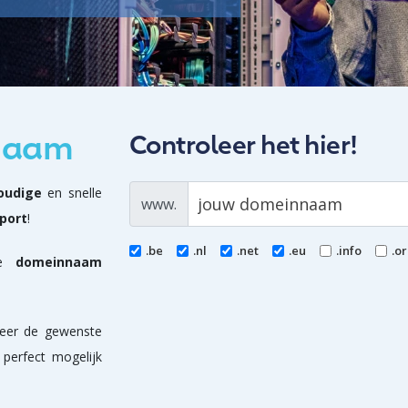
nnaam
Controleer het hier!
oudige
en snelle
www.
port
!
.be
.nl
.net
.eu
.info
.o
te
domeinnaam
teer de gewenste
s perfect mogelijk